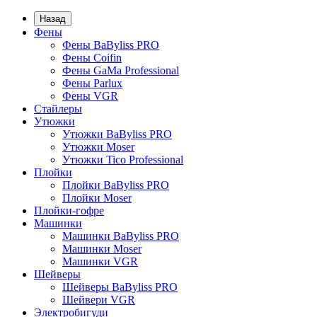
Назад
Фены
Фены BaByliss PRO
Фены Coifin
Фены GaMa Professional
Фены Parlux
Фены VGR
Стайлеры
Утюжки
Утюжки BaByliss PRO
Утюжки Moser
Утюжки Tico Professional
Плойки
Плойки BaByliss PRO
Плойки Moser
Плойки-гофре
Машинки
Машинки BaByliss PRO
Машинки Moser
Машинки VGR
Шейверы
Шейверы BaByliss PRO
Шейвери VGR
Электробигуди