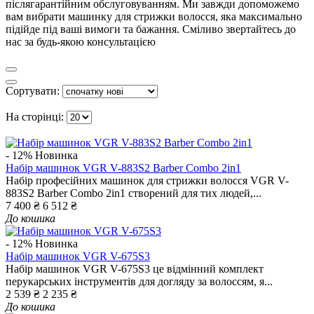
післягарантійним обслуговуванням. Ми завжди допоможемо
вам вибрати машинку для стрижки волосся, яка максимально
підійде під ваші вимоги та бажання. Сміливо звертайтесь до
нас за будь-якою консультацією
Сортувати:
На сторінці:
- 12%
Новинка
Набір машинок VGR V-883S2 Barber Combo 2in1
Набір професійних машинок для стрижки волосся VGR V-
883S2 Barber Combo 2in1 створений для тих людей,...
7 400 ₴
6 512 ₴
До кошика
- 12%
Новинка
Набір машинок VGR V-675S3
Набір машинок VGR V-675S3 це відмінний комплект
перукарських інструментів для догляду за волоссям, я...
2 539 ₴
2 235 ₴
До кошика