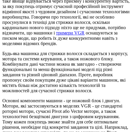
таке явище відбувається через приємну і конкурентну вартість,
за яку покупець отримує сучасний професійний інструмент
відмінної якості з чудовим дизайном і сучасними технологіями
виробництва. Говорячи про технології, які не особливо
просунулися в техніці для стрижки волосся, оскільки
кардинально нового підходу ніхто ще не придумав, потрібно
відзначити, що машинки і
тримери VGR
оснащуються за
писком моди, що робить їх дуже конкурентними навіть з
моделями відомих брендів.
Будь-яка машинка для стрижки волосся складається з корпусу,
мотора та системи керування, а також ножового блоку.
Комбінувати дані частини можна як завгодно - створюючи
функціональні та менш функціональні моделі під різні
завдання та різний ціновий діапазон. Проте, виробник
пропонує своїм покупцям дуже цікаві варіанти машинок, які
містять більш ніж достатню кількість технологій та
можливостей для сучасної стрижки волосся.
Основні компоненти машини - це ножовий блок і двигун.
Мотори, які застосовуються в моделях VGR - це стандартні
роторні мотори, сучасні Pivot або Vector мотори, а також
технологічні безщіткові двигуни з цифровим керуванням.
Тому кожен покупець зможе знайти для себе оптимальне
рішення, необхідне під конкретні завдання та цілі. Наприклад,