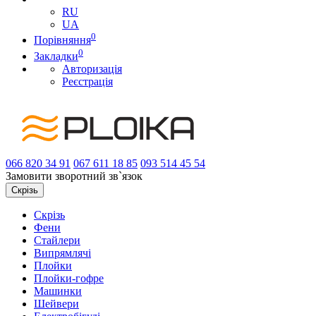
RU
UA
0
Порівняння
0
Закладки
Авторизація
Реєстрація
066
820 34 91
067
611 18 85
093
514 45 54
Замовити зворотний зв`язок
Скрізь
Скрізь
Фени
Стайлери
Випрямлячі
Плойки
Плойки-гофре
Машинки
Шейвери