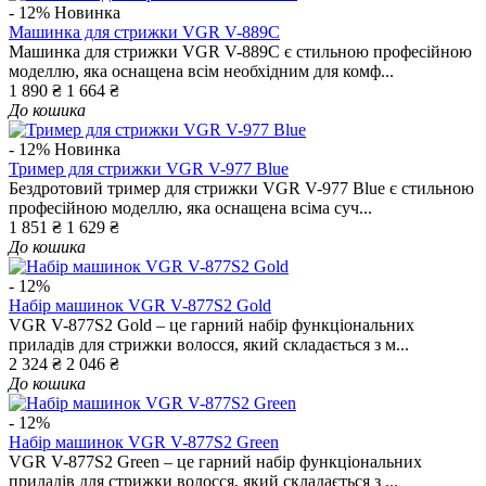
- 12%
Новинка
Машинка для стрижки VGR V-889C
Машинка для стрижки VGR V-889C є стильною професійною
моделлю, яка оснащена всім необхідним для комф...
1 890 ₴
1 664 ₴
До кошика
- 12%
Новинка
Тример для стрижки VGR V-977 Blue
Бездротовий тример для стрижки VGR V-977 Blue є стильною
професійною моделлю, яка оснащена всіма суч...
1 851 ₴
1 629 ₴
До кошика
- 12%
Набір машинок VGR V-877S2 Gold
VGR V-877S2 Gold – це гарний набір функціональних
приладів для стрижки волосся, який складається з м...
2 324 ₴
2 046 ₴
До кошика
- 12%
Набір машинок VGR V-877S2 Green
VGR V-877S2 Green – це гарний набір функціональних
приладів для стрижки волосся, який складається з ...