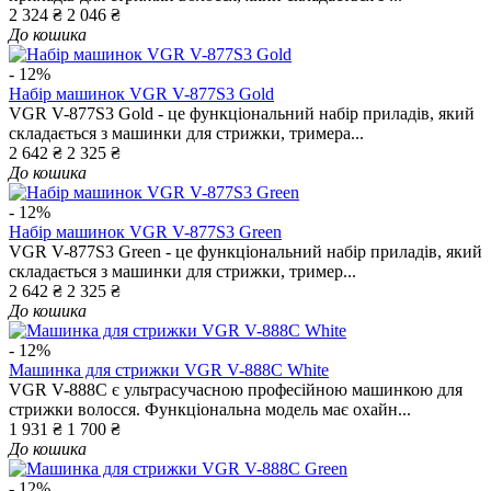
2 324 ₴
2 046 ₴
До кошика
- 12%
Набір машинок VGR V-877S3 Gold
VGR V-877S3 Gold - це функціональний набір приладів, який
складається з машинки для стрижки, тримера...
2 642 ₴
2 325 ₴
До кошика
- 12%
Набір машинок VGR V-877S3 Green
VGR V-877S3 Green - це функціональний набір приладів, який
складається з машинки для стрижки, тример...
2 642 ₴
2 325 ₴
До кошика
- 12%
Машинка для стрижки VGR V-888C White
VGR V-888C є ультрасучасною професійною машинкою для
стрижки волосся. Функціональна модель має охайн...
1 931 ₴
1 700 ₴
До кошика
- 12%