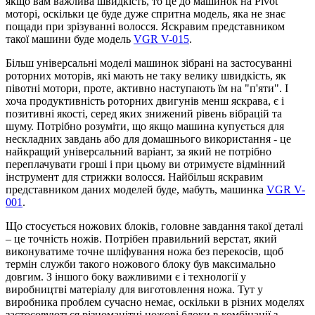
якщо вам важлива швидкість, то це до машинок на Pivot
моторі, оскільки це буде дуже спритна модель, яка не знає
пощади при зрізуванні волосся. Яскравим представником
такої машини буде модель
VGR V-015
.
Більш універсальні моделі машинок зібрані на застосуванні
роторних моторів, які мають не таку велику швидкість, як
півотні мотори, проте, активно наступають їм на "п'яти". І
хоча продуктивність роторних двигунів менш яскрава, є і
позитивні якості, серед яких знижений рівень вібрацій та
шуму. Потрібно розуміти, що якщо машина купується для
нескладних завдань або для домашнього використання - це
найкращий універсальний варіант, за який не потрібно
переплачувати гроші і при цьому ви отримуєте відмінний
інструмент для стрижки волосся. Найбільш яскравим
представником даних моделей буде, мабуть, машинка
VGR V-
001
.
Що стосується ножових блоків, головне завдання такої деталі
– це точність ножів. Потрібен правильний верстат, який
виконуватиме точне шліфування ножа без перекосів, щоб
термін служби такого ножового блоку був максимально
довгим. З іншого боку важливими є і технології у
виробництві матеріалу для виготовлення ножа. Тут у
виробника проблем сучасно немає, оскільки в різних моделях
застосовуються різноманітні ножові блоки в комбінації з