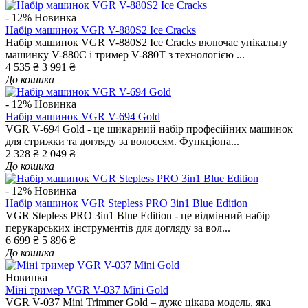
- 12%
Новинка
Набір машинок VGR V-880S2 Ice Cracks
Набір машинок VGR V-880S2 Ice Cracks включає унікальну
машинку V-880C і тример V-880T з технологією ...
4 535 ₴
3 991 ₴
До кошика
- 12%
Новинка
Набір машинок VGR V-694 Gold
VGR V-694 Gold - це шикарний набір професійних машинок
для стрижки та догляду за волоссям. Функціона...
2 328 ₴
2 049 ₴
До кошика
- 12%
Новинка
Набір машинок VGR Stepless PRO 3in1 Blue Edition
VGR Stepless PRO 3in1 Blue Edition - це відмінний набір
перукарських інструментів для догляду за вол...
6 699 ₴
5 896 ₴
До кошика
Новинка
Міні тример VGR V-037 Mini Gold
VGR V-037 Mini Trimmer Gold – дуже цікава модель, яка