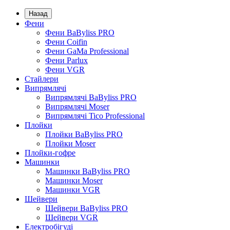
Назад
Фени
Фени BaByliss PRO
Фени Coifin
Фени GaMa Professional
Фени Parlux
Фени VGR
Стайлери
Випрямлячі
Випрямлячі BaByliss PRO
Випрямлячі Moser
Випрямлячі Tico Professional
Плойки
Плойки BaByliss PRO
Плойки Moser
Плойки-гофре
Машинки
Машинки BaByliss PRO
Машинки Moser
Машинки VGR
Шейвери
Шейвери BaByliss PRO
Шейвери VGR
Електробігуді