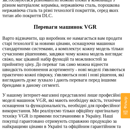
різним матеріалом: кераміка, нержавіюча сталь, порошкова
нержавіюча сталь та різні технології покриттів, серед яких
титан або покриття DLC.
Переваги машинок VGR
Варто відзначити, що виробник не намагається вам продати
старі технології за новими цінами, оснащуючи машинки
стандартними системами, а комплектує кожну модель тільки
сучасними рішеннями, завдяки чому кожна модель виглядає
свіжо, має цікавий набір функцій та можливостей за
прийнятну ціну. До переваг так само можна віднести
швидкість поповнення асортименту - нові моделі з'являються
практично кожні півроку, з'являються нові і нові рішення, які
виглядають дуже зухвало і дають переваги перед іншими
брендами в даному сегменті.
У нашому інтернет-магазині представлені лише професійні
Фільтр
моделі машинок VGR, які мають необхідну якість, технічне
оснащення та функціональність, необхідні для професійного
використання. Ми реалізуємо тільки офіційну оригінальну
техніку VGR із прямими постачаннями в Україну. Наші
покупці гарантовано отримують справжню продукцію за
найкращими цінами в Україні та офіційним гарантійним та