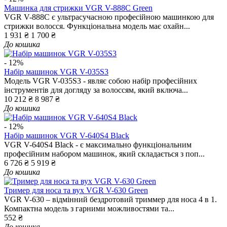
Машинка для стрижки VGR V-888C Green
VGR V-888C є ультрасучасною професійною машинкою для
стрижки волосся. Функціональна модель має охайн...
1 931 ₴
1 700 ₴
До кошика
- 12%
Набір машинок VGR V-035S3
Модель VGR V-035S3 - являє собою набір професійних
інструментів для догляду за волоссям, який включа...
10 212 ₴
8 987 ₴
До кошика
- 12%
Набір машинок VGR V-640S4 Black
VGR V-640S4 Black - є максимально функціональним
професійним набором машинок, який складається з поп...
6 726 ₴
5 919 ₴
До кошика
Тример для носа та вух VGR V-630 Green
VGR V-630 – відмінний бездротовий триммер для носа 4 в 1.
Компактна модель з гарними можливостями та...
552 ₴
До кошика