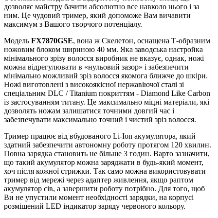
дозволяє майстру бачити абсолютно все навколо нього і за
ним. Це чудовий тример, який допоможе Вам вичавити
максимум з Вашого творчого потенціалу.
Модель
FX7870GSE
, вона ж Скелетон, оснащена Т-образним
ножовим блоком шириною 40 мм. Яка заводська настройка
мінімального зрізу волосся виробник не вказує, однак, ножі
можна відрегулювати в «нульовий зазор» і забезпечити
мінімально можливий зріз волосся якомога ближче до шкіри.
Ножі виготовлені з високоякісної нержавіючої сталі зі
спеціальним DLC / Titanium покриттям - Diamond Like Carbon
із застосуванням титану. Це максимально міцні матеріали, які
дозволять ножам залишатися точними довгий час і
забезпечувати максимально точний і чистий зріз волосся.
Тример працює від вбудованого Li-Ion акумулятора, який
здатний забезпечити автономну роботу протягом 120 хвилин.
Повна зарядка становить не більше 3 годин. Варто зазначити,
що такий акумулятор можна заряджати в будь-який момент,
хоч після кожної стрижки. Так само можна використовувати
тример від мережі через адаптер живлення, якщо раптом
акумулятор сів, а завершити роботу потрібно. Для того, щоб
Ви не упустили момент необхідності зарядки, на корпусі
розміщений LED індикатор заряду червоного кольору.