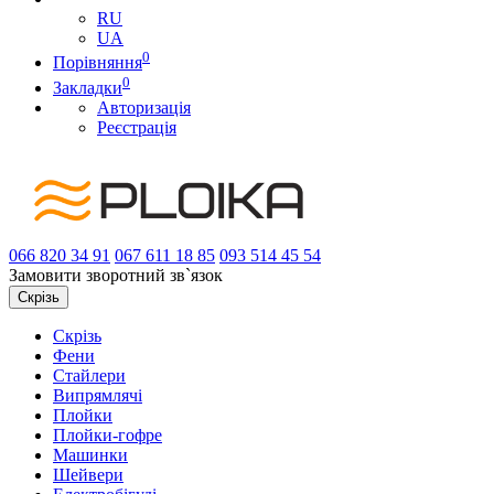
RU
UA
0
Порівняння
0
Закладки
Авторизація
Реєстрація
066
820 34 91
067
611 18 85
093
514 45 54
Замовити зворотний зв`язок
Скрізь
Скрізь
Фени
Стайлери
Випрямлячі
Плойки
Плойки-гофре
Машинки
Шейвери