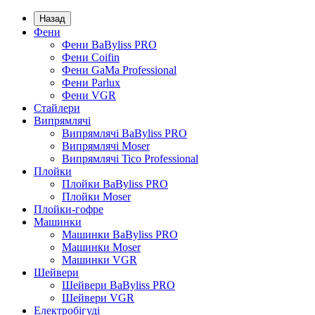
Назад
Фени
Фени BaByliss PRO
Фени Coifin
Фени GaMa Professional
Фени Parlux
Фени VGR
Стайлери
Випрямлячі
Випрямлячі BaByliss PRO
Випрямлячі Moser
Випрямлячі Tico Professional
Плойки
Плойки BaByliss PRO
Плойки Moser
Плойки-гофре
Машинки
Машинки BaByliss PRO
Машинки Moser
Машинки VGR
Шейвери
Шейвери BaByliss PRO
Шейвери VGR
Електробігуді