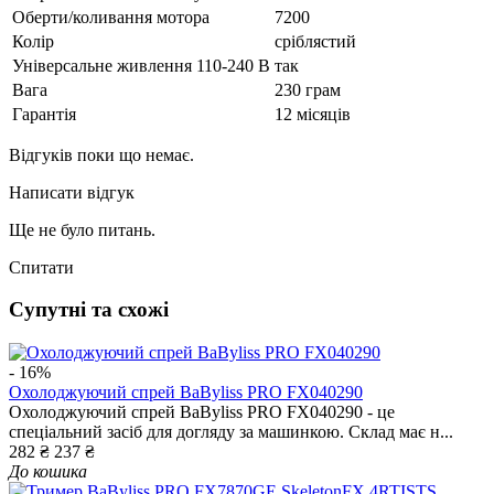
Оберти/коливання мотора
7200
Колір
сріблястий
Універсальне живлення 110-240 В
так
Вага
230 грам
Гарантія
12 місяців
Відгуків поки що немає.
Написати відгук
Ще не було питань.
Спитати
Супутні та схожі
- 16%
Охолоджуючий спрей BaByliss PRO FX040290
Охолоджуючий спрей BaByliss PRO FX040290 - це
спеціальний засіб для догляду за машинкою. Склад має н...
282 ₴
237 ₴
До кошика