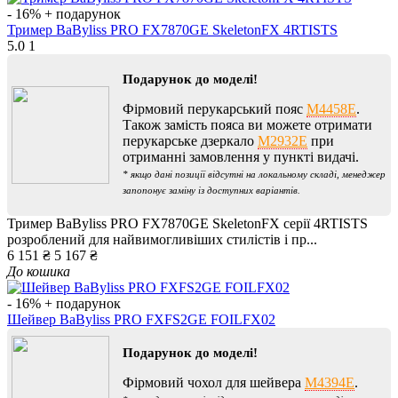
- 16%
+ подарунок
Тример BaByliss PRO FX7870GE SkeletonFX 4RTISTS
5.0
1
Подарунок до моделі!
Фірмовий перукарський пояс
M4458E
.
Також замість пояса ви можете отримати
перукарське дзеркало
M2932E
при
отриманні замовлення у пункті видачі.
* якщо дані позиції відсутні на локальному складі, менеджер
запопонує заміну із доступних варіантів.
Тример BaByliss PRO FX7870GE SkeletonFX серії 4RTISTS
розроблений для найвимогливіших стилістів і пр...
6 151 ₴
5 167 ₴
До кошика
- 16%
+ подарунок
Шейвер BaByliss PRO FXFS2GE FOILFX02
Подарунок до моделі!
Фірмовий чохол для шейвера
M4394E
.