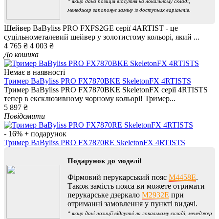
* якщо дана позиція відсутня на локальному складі,
менеджер запопонує заміну із доступних варіантів.
Шейвер BaByliss PRO FXFS2GE серії 4ARTIST - це
суцільнометалевий шейвер у золотистому кольорі, який ...
4 765 ₴
4 003 ₴
До кошика
Немає в наявності
Тример BaByliss PRO FX7870BKE SkeletonFX 4RTISTS
Тример BaByliss PRO FX7870BKE SkeletonFX серії 4RTISTS
тепер в ексклюзивному чорному кольорі! Тример...
5 897 ₴
Повідомити
- 16%
+ подарунок
Тример BaByliss PRO FX7870RE SkeletonFX 4RTISTS
Подарунок до моделі!
Фірмовий перукарський пояс
M4458E
.
Також замість пояса ви можете отримати
перукарське дзеркало
M2932E
при
отриманні замовлення у пункті видачі.
* якщо дані позиції відсутні на локальному складі, менеджер