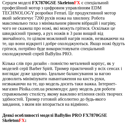
Серцем моделі
FX7870GSE Skeleton
FX
є спеціальний
професійний мотор з цифровим управлінням EDM
TECHNOLOGY розробки Ferrari. Це продуктивний мотор
який забезпечує 7200 рухів ножа на хвилину. Робота
максимально тиха з мінімальним рівнем вібрацій і нагріву,
чого не скажеш про ножі, які можуть грітися. Оскільки це
швидкісний тример, а рух ножів в 3 рази вищий від
звичайного, то цілком можливий нагрів ножів, незважаючи на
те, що вони відкриті і добре охолоджуються. Якщо ножі будуть
грітися, потрібно буде використовувати спеціальний
охолоджуючий спрей BaByliss PRO.
Кілька слів про дизайн - повністю металевий корпус, як у
моделей серії Barber Spirit. Тример практичний у всіх сенсах і
виглядає дуже здорово. Ідеальне балансування за вагою
дозволить мінімізувати навантаження на кисть руки,
незважаючи на те, що модель досить таки важка. Інтернет-
магазин Ploika.com.ua рекомендує дану модель для роботи
справжньому стилісту, якому важливо втілення своїх творчих
здібностей. Тример готовий абсолютно до будь-якого
завдання, з яким він впорається на відмінно.
Деякі особливості моделі BaByliss PRO FX7870GSE
Skeleton
FX
: