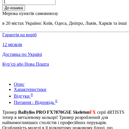
До кошика
Мережа пунктів самовивозу
в 20 містах України: Київ, Одеса, Дніпро, Львів, Харків та інші
Гарантія на виріб
12 місяців
Доставка по Україні
Кур’єр або Нова Пошта
Опис
Характеристики
0
Відгуки
0
Питання - Відповідь
Тример
BaByliss PRO FX7870GSE Skeleton
FX
серії 4RTISTS
тепер в металевому кольорі! Тример розроблений для
найвимогливіших стилістів і професійних перукарів.
Особливість моделі в її відкритому ножовому блоці, що