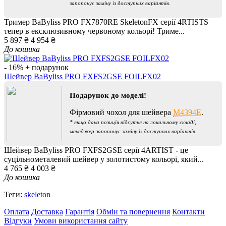
запопонує заміну із доступних варіантів.
Тример BaByliss PRO FX7870RE SkeletonFX серії 4RTISTS
тепер в ексклюзивному червоному кольорі! Триме...
5 897 ₴
4 954 ₴
До кошика
- 16%
+ подарунок
Шейвер BaByliss PRO FXFS2GSE FOILFX02
Подарунок до моделі!
Фірмовий чохол для шейвера
M4394E
.
* якщо дана позиція відсутня на локальному складі,
менеджер запопонує заміну із доступних варіантів.
Шейвер BaByliss PRO FXFS2GSE серії 4ARTIST - це
суцільнометалевий шейвер у золотистому кольорі, який...
4 765 ₴
4 003 ₴
До кошика
Теги:
skeleton
Оплата
Доставка
Гарантія
Обмін та повернення
Контакти
Відгуки
Умови використання сайту