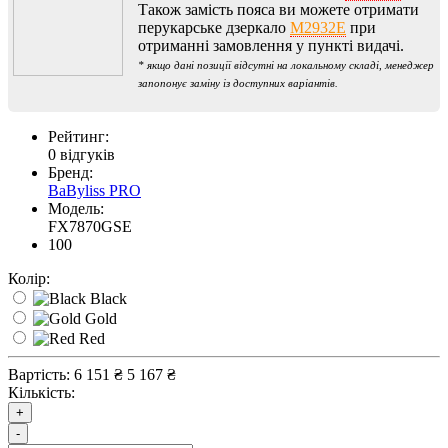
Також замість пояса ви можете отримати
перукарське дзеркало
M2932E
при
отриманні замовлення у пункті видачі.
* якщо дані позиції відсутні на локальному складі, менеджер
запопонує заміну із доступних варіантів.
Рейтинг:
0 відгуків
Бренд:
BaByliss PRO
Модель:
FX7870GSE
100
Колір:
Black
Gold
Red
Вартість:
6 151 ₴
5 167 ₴
Кількість:
+
-