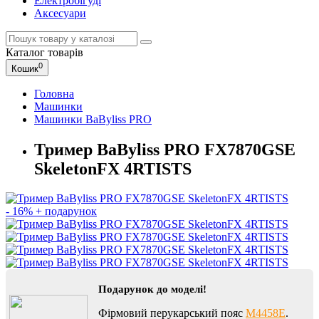
Електробігуді
Аксесуари
Каталог
товарів
0
Кошик
Головна
Машинки
Машинки BaByliss PRO
Тример BaByliss PRO FX7870GSE
SkeletonFX 4RTISTS
- 16%
+ подарунок
Подарунок до моделі!
Фірмовий перукарський пояс
M4458E
.