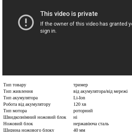
Тип товару
тример
Тип живлення
від акумулятора/від мережі
Тип акумулятора
Li-Ion
Робота від акумулятору
120 хв
Тип мотора
роторний
Швидкознімний ножовий блок
ні
Ножовий блок
нержавіюча сталь
Ширина ножового блоку
40 мм