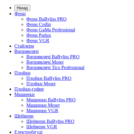
Назад
Фени
Фени BaByliss PRO
Фени Coifin
Фени GaMa Professional
Фени Parlux
Фени VGR
Стайлери
Випрямлячі
Випрямлячі BaByliss PRO
Випрямлячі Moser
Випрямлячі Tico Professional
Плойки
Плойки BaByliss PRO
Плойки Moser
Плойки-гофре
Машинки
Машинки BaByliss PRO
Машинки Moser
Машинки VGR
Шейвери
Шейвери BaByliss PRO
Шейвери VGR
Електробігуді