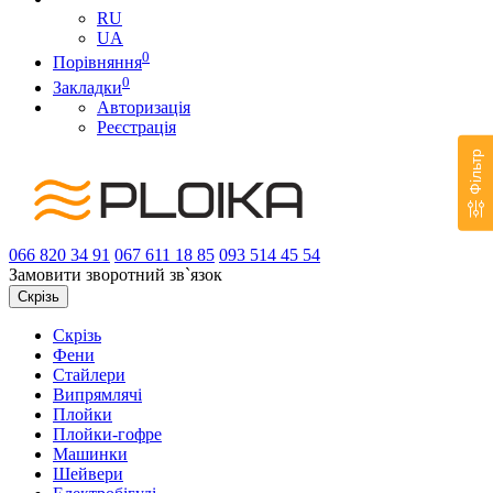
RU
UA
0
Порівняння
0
Закладки
Авторизація
Реєстрація
Фільтр
066
820 34 91
067
611 18 85
093
514 45 54
Замовити зворотний зв`язок
Скрізь
Скрізь
Фени
Стайлери
Випрямлячі
Плойки
Плойки-гофре
Машинки
Шейвери