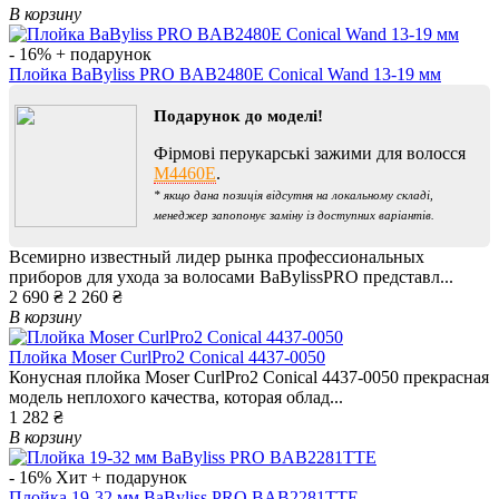
В корзину
- 16%
+ подарунок
Плойка BaByliss PRO BAB2480E Conical Wand 13-19 мм
Подарунок до моделі!
Фірмові перукарські зажими для волосся
M4460E
.
* якщо дана позиція відсутня на локальному складі,
менеджер запопонує заміну із доступних варіантів.
Всемирно известный лидер рынка профессиональных
приборов для ухода за волосами BaBylissPRO представл...
2 690 ₴
2 260 ₴
В корзину
Плойка Moser CurlPro2 Conical 4437-0050
Конусная плойка Moser CurlPro2 Conical 4437-0050 прекрасная
модель неплохого качества, которая облад...
1 282 ₴
В корзину
- 16%
Хит
+ подарунок
Плойка 19-32 мм BaByliss PRO BAB2281TTE