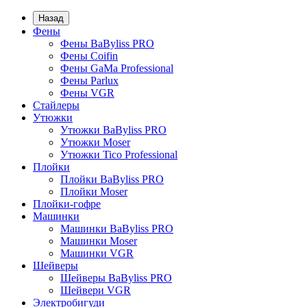
Назад
Фены
Фены BaByliss PRO
Фены Coifin
Фены GaMa Professional
Фены Parlux
Фены VGR
Стайлеры
Утюжки
Утюжки BaByliss PRO
Утюжки Moser
Утюжки Tico Professional
Плойки
Плойки BaByliss PRO
Плойки Moser
Плойки-гофре
Машинки
Машинки BaByliss PRO
Машинки Moser
Машинки VGR
Шейверы
Шейверы BaByliss PRO
Шейвери VGR
Электробигуди