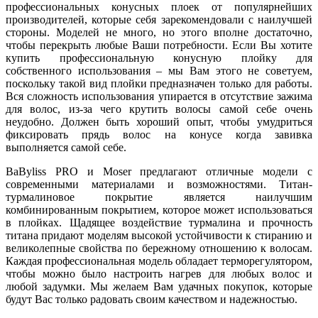
профессиональных конусных плоек от популярнейших
производителей, которые себя зарекомендовали с наилучшей
стороны. Моделей не много, но этого вполне достаточно,
чтобы перекрыть любые Ваши потребности. Если Вы хотите
купить профессиональную конусную плойку для
собственного использования – мы Вам этого не советуем,
поскольку такой вид плойки предназначен только для работы.
Вся сложность использования упирается в отсутствие зажима
для волос, из-за чего крутить волосы самой себе очень
неудобно. Должен быть хороший опыт, чтобы умудриться
фиксировать прядь волос на конусе когда завивка
выполняется самой себе.
BaByliss PRO и Moser предлагают отличные модели с
современными материалами и возможностями. Титан-
турмалиновое покрытие является наилучшим
комбинированным покрытием, которое может использоваться
в плойках. Щадящее воздействие турмалина и прочность
титана придают моделям высокой устойчивости к стиранию и
великолепные свойства по бережному отношению к волосам.
Каждая профессиональная модель обладает терморегулятором,
чтобы можно было настроить нагрев для любых волос и
любой задумки. Мы желаем Вам удачных покупок, которые
будут Вас только радовать своим качеством и надежностью.