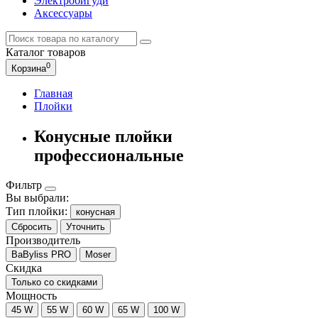
Электробигуди
Аксессуары
Каталог
товаров
0
Корзина
Главная
Плойки
Конусные плойки
профессиональные
Фильтр
Вы выбрали:
Тип плойки:
конусная
Сбросить
Уточнить
Производитель
BaByliss PRO
Moser
Скидка
Только со cкидками
Мощность
45 W
55 W
60 W
65 W
100 W