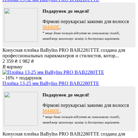
Подарунок до моделі!
Фірмові перукарські зажими для волосся
M4460E
.
* якщо дана позиція відсутня на локальному складі,
менеджер запопонує заміну із доступних варіантів.
Конусная плойка BaByliss PRO BAB2281TTE создана для
профессиональных парикмахеров и стилистов, котор...
2 359 ₴
1 982 ₴
В корзину
- 16%
+ подарунок
Плойка 13-25 мм BaByliss PRO BAB2280TTE
Подарунок до моделі!
Фірмові перукарські зажими для волосся
M4460E
.
* якщо дана позиція відсутня на локальному складі,
менеджер запопонує заміну із доступних варіантів.
Конусная плойка BaByliss PRO BAB2280TTE создана для