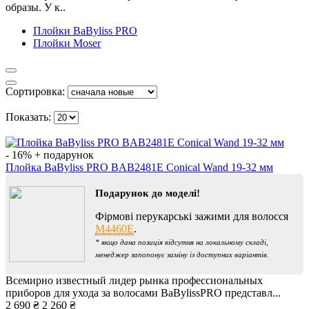
образы. У к..
Плойки BaByliss PRO
Плойки Moser
Сортировка:
Показать:
- 16%
+ подарунок
Плойка BaByliss PRO BAB2481E Conical Wand 19-32 мм
Подарунок до моделі!
Фірмові перукарські зажими для волосся
M4460E
.
* якщо дана позиція відсутня на локальному складі,
менеджер запопонує заміну із доступних варіантів.
Всемирно известный лидер рынка профессиональных
приборов для ухода за волосами BaBylissPRO представл...
2 690 ₴
2 260 ₴