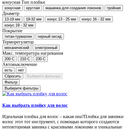
конусная
Тип плойки
конусная
круглая
машинка для создания локонов
тройная
Диаметр
13-19 мм
19-32 мм
конус 13 - 25 мм
конус 16 - 32 мм
конус 19 - 32 мм
Покрытие
титан-турмалин
черный оксид
Терморегулятор
механический
электронный
Макс. температура нагревания
200 C
210 C
230 C
Автовыключение
есть
нет
Сбросить
Выберите фильтры
Фильтр
Выберите фильтры
Как выбрать плойку для волос
Идеальная плойка для волос – какая она?Плойка для завивки
волос этот тот инструмент, с помощью которого создаются
неповторимая завивка с красивыми локонами и уникальные