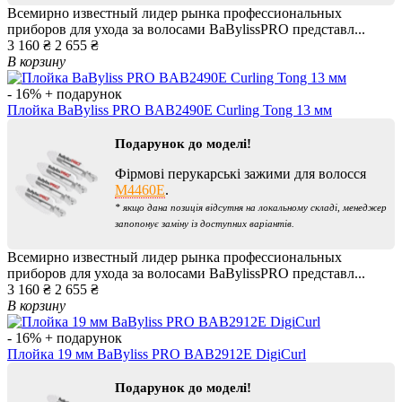
Всемирно известный лидер рынка профессиональных
приборов для ухода за волосами BaBylissPRO представл...
3 160 ₴
2 655 ₴
В корзину
- 16%
+ подарунок
Плойка BaByliss PRO BAB2490E Curling Tong 13 мм
Подарунок до моделі!
Фірмові перукарські зажими для волосся
M4460E
.
* якщо дана позиція відсутня на локальному складі, менеджер
запопонує заміну із доступних варіантів.
Всемирно известный лидер рынка профессиональных
приборов для ухода за волосами BaBylissPRO представл...
3 160 ₴
2 655 ₴
В корзину
- 16%
+ подарунок
Плойка 19 мм BaByliss PRO BAB2912E DigiCurl
Подарунок до моделі!