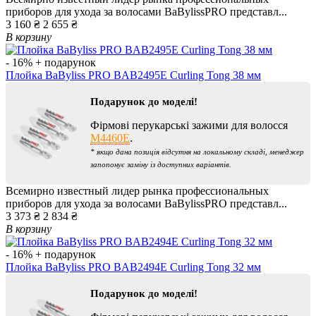
приборов для ухода за волосами BaBylissPRO представл...
3 160 ₴
2 655 ₴
В корзину
- 16%
+ подарунок
Плойка BaByliss PRO BAB2495E Curling Tong 38 мм
Подарунок до моделі!
Фірмові перукарські зажими для волосся
M4460E
.
* якщо дана позиція відсутня на локальному складі, менеджер
запопонує заміну із доступних варіантів.
Всемирно известный лидер рынка профессиональных
приборов для ухода за волосами BaBylissPRO представл...
3 373 ₴
2 834 ₴
В корзину
- 16%
+ подарунок
Плойка BaByliss PRO BAB2494E Curling Tong 32 мм
Подарунок до моделі!