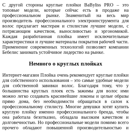
С другой стороны круглые плойки BaByliss PRO – это
топовые модели, которые сейчас есть в продаже на
профессиональном рынке. Знаменитый на весь мир
производитель профессионального электроинструмента для
волос предлагает мастерам и стилистам лучшие модели, с
потрясающим качеством, выносливостью и эргономикой.
Каждая разработанная плойка имеет исключительные
характеристики и лучшие материалы покрытия рабочей части.
Применение современных технологий позволяет компании
Бебелис занимать устойчивое лидерство на рынке.
Немного о круглых плойках
Интернет-магазин Плойка очень рекомендует круглые плойки
для собственного использования – это самые удобные модели
для собственной завивки волос. Благодаря тому, что у
большинства круглых плоек есть зажимы для волос ими
можно легко создавать красивейшие локоны и целые образы
прямо дома, без необходимости обращаться в салон к
профессиональному стилисту. Многие девушки хотят купить
круглую плойку именно профессионального бренда, чтобы
она работала безотказно, обладала высоким качеством и
долговечностью. Но профессиональные модели помимо всего
прочего обладают повышенной производительностью и