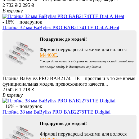
2 732 ₴
2 295 ₴
В корзину
- 16%
+ подарунок
Плойка 32 мм BaByliss PRO BAB2174TTE Dial-A-Heat
Подарунок до моделі!
Фірмові перукарські зажими для волосся
M4460E
.
* якщо дана позиція відсутня на локальному складі, менеджер
запопонує заміну із доступних варіантів.
Плойка BaByliss PRO BAB2174TTE – простая и в то же время
функциональная модель превосходного качеств...
2 045 ₴
1 718 ₴
В корзину
- 16%
+ подарунок
Плойка 38 мм BaByliss PRO BAB2275TTE Didgital
Подарунок до моделі!
Фірмові перукарські зажими для волосся