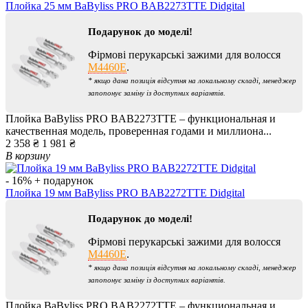
Плойка 25 мм BaByliss PRO BAB2273TTE Didgital
Подарунок до моделі!
Фірмові перукарські зажими для волосся
M4460E
.
* якщо дана позиція відсутня на локальному складі, менеджер
запопонує заміну із доступних варіантів.
Плойка BaByliss PRO BAB2273TTE – функциональная и
качественная модель, проверенная годами и миллиона...
2 358 ₴
1 981 ₴
В корзину
- 16%
+ подарунок
Плойка 19 мм BaByliss PRO BAB2272TTE Didgital
Подарунок до моделі!
Фірмові перукарські зажими для волосся
M4460E
.
* якщо дана позиція відсутня на локальному складі, менеджер
запопонує заміну із доступних варіантів.
Плойка BaByliss PRO BAB2272TTE – функциональная и