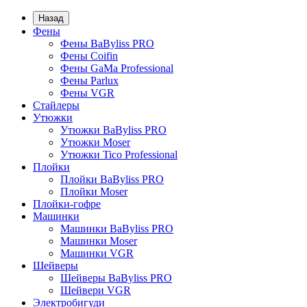
Назад
Фены
Фены BaByliss PRO
Фены Coifin
Фены GaMa Professional
Фены Parlux
Фены VGR
Стайлеры
Утюжки
Утюжки BaByliss PRO
Утюжки Moser
Утюжки Tico Professional
Плойки
Плойки BaByliss PRO
Плойки Moser
Плойки-гофре
Машинки
Машинки BaByliss PRO
Машинки Moser
Машинки VGR
Шейверы
Шейверы BaByliss PRO
Шейвери VGR
Электробигуди