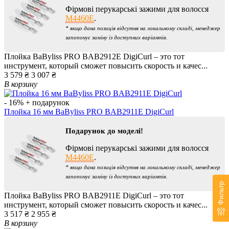
Фірмові перукарські зажими для волосся
M4460E
.
* якщо дана позиція відсутня на локальному складі, менеджер
запопонує заміну із доступних варіантів.
Плойка BaByliss PRO BAB2912E DigiCurl – это тот
инструмент, который сможет повысить скорость и качес...
3 579 ₴
3 007 ₴
В корзину
- 16%
+ подарунок
Плойка 16 мм BaByliss PRO BAB2911E DigiCurl
Подарунок до моделі!
Фірмові перукарські зажими для волосся
M4460E
.
* якщо дана позиція відсутня на локальному складі, менеджер
запопонує заміну із доступних варіантів.
Фильтр
Плойка BaByliss PRO BAB2911E DigiCurl – это тот
инструмент, который сможет повысить скорость и качес...
3 517 ₴
2 955 ₴
В корзину