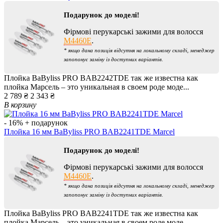
Подарунок до моделі!
Фірмові перукарські зажими для волосся
M4460E
.
* якщо дана позиція відсутня на локальному складі, менеджер
запопонує заміну із доступних варіантів.
Плойка BaByliss PRO BAB2242TDE так же известна как
плойка Марсель – это уникальная в своем роде моде...
2 789 ₴
2 343 ₴
В корзину
- 16%
+ подарунок
Плойка 16 мм BaByliss PRO BAB2241TDE Marcel
Подарунок до моделі!
Фірмові перукарські зажими для волосся
M4460E
.
* якщо дана позиція відсутня на локальному складі, менеджер
запопонує заміну із доступних варіантів.
Плойка BaByliss PRO BAB2241TDE так же известна как
плойка Марсель – это уникальная в своем роде моде...