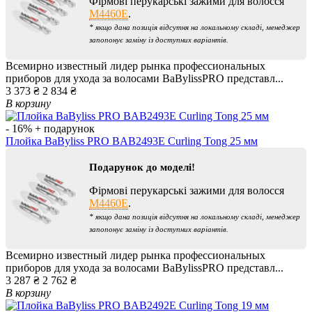
Фірмові перукарські зажими для волосся
M4460E
.
* якщо дана позиція відсутня на локальному складі, менеджер
запопонує заміну із доступних варіантів.
Всемирно известный лидер рынка профессиональных
приборов для ухода за волосами BaBylissPRO представл...
3 373 ₴
2 834 ₴
В корзину
- 16%
+ подарунок
Плойка BaByliss PRO BAB2493E Curling Tong 25 мм
Подарунок до моделі!
Фірмові перукарські зажими для волосся
M4460E
.
* якщо дана позиція відсутня на локальному складі, менеджер
запопонує заміну із доступних варіантів.
Всемирно известный лидер рынка профессиональных
приборов для ухода за волосами BaBylissPRO представл...
3 287 ₴
2 762 ₴
В корзину