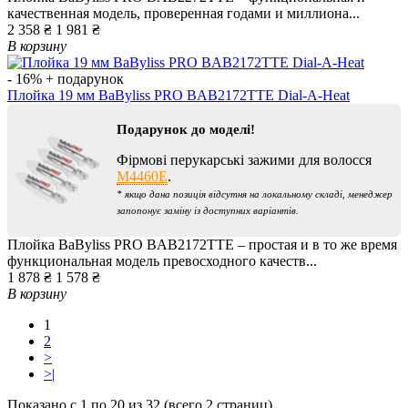
качественная модель, проверенная годами и миллиона...
2 358 ₴
1 981 ₴
В корзину
- 16%
+ подарунок
Плойка 19 мм BaByliss PRO BAB2172TTE Dial-A-Heat
Подарунок до моделі!
Фірмові перукарські зажими для волосся
M4460E
.
* якщо дана позиція відсутня на локальному складі, менеджер
запопонує заміну із доступних варіантів.
Плойка BaByliss PRO BAB2172TTE – простая и в то же время
функциональная модель превосходного качеств...
1 878 ₴
1 578 ₴
В корзину
1
2
>
>|
Показано с 1 по 20 из 32 (всего 2 страниц)