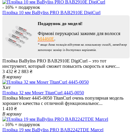
- 16%
+ подарунок
Плойка 10 мм BaByliss PRO BAB2910E DigiCurl
Подарунок до моделі!
Фірмові перукарські зажими для волосся
M4460E
.
* якщо дана позиція відсутня на локальному складі, менеджер
запопонує заміну із доступних варіантів.
Плойка BaByliss PRO BAB2910E DigiCurl – это тот
инструмент, который сможет повысить скорость и качес...
3 432 ₴
2 883 ₴
В корзину
Хит
Плойка 32 мм Moser TitanCurl 4445-0050
Плойка Moser 4445-0050 TitanCurl очень популярная модель
хорошего качества с отличной функциональнос...
1 410 ₴
В корзину
- 16%
+ подарунок
Плойка 19 мм BaByliss PRO BAB2242TDE Marcel