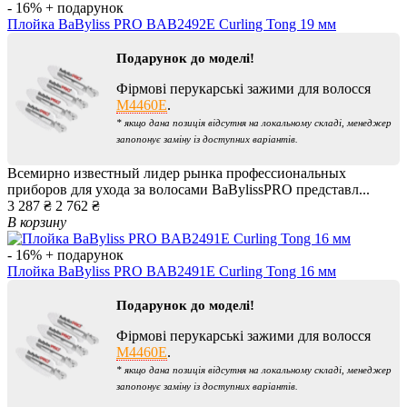
- 16%
+ подарунок
Плойка BaByliss PRO BAB2492E Curling Tong 19 мм
Подарунок до моделі!
Фірмові перукарські зажими для волосся
M4460E
.
* якщо дана позиція відсутня на локальному складі, менеджер
запопонує заміну із доступних варіантів.
Всемирно известный лидер рынка профессиональных
приборов для ухода за волосами BaBylissPRO представл...
3 287 ₴
2 762 ₴
В корзину
- 16%
+ подарунок
Плойка BaByliss PRO BAB2491E Curling Tong 16 мм
Подарунок до моделі!
Фірмові перукарські зажими для волосся
M4460E
.
* якщо дана позиція відсутня на локальному складі, менеджер
запопонує заміну із доступних варіантів.