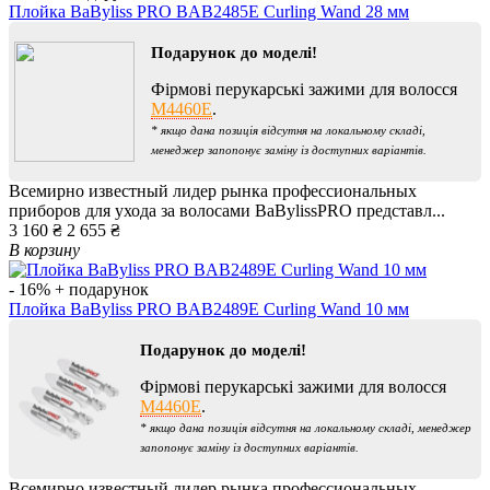
Плойка BaByliss PRO BAB2485E Curling Wand 28 мм
Подарунок до моделі!
Фірмові перукарські зажими для волосся
M4460E
.
* якщо дана позиція відсутня на локальному складі,
менеджер запопонує заміну із доступних варіантів.
Всемирно известный лидер рынка профессиональных
приборов для ухода за волосами BaBylissPRO представл...
3 160 ₴
2 655 ₴
В корзину
- 16%
+ подарунок
Плойка BaByliss PRO BAB2489E Curling Wand 10 мм
Подарунок до моделі!
Фірмові перукарські зажими для волосся
M4460E
.
* якщо дана позиція відсутня на локальному складі, менеджер
запопонує заміну із доступних варіантів.
Всемирно известный лидер рынка профессиональных