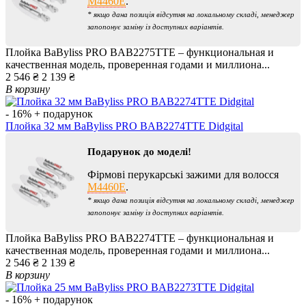
M4460E
.
* якщо дана позиція відсутня на локальному складі, менеджер
запопонує заміну із доступних варіантів.
Плойка BaByliss PRO BAB2275TTE – функциональная и
качественная модель, проверенная годами и миллиона...
2 546 ₴
2 139 ₴
В корзину
- 16%
+ подарунок
Плойка 32 мм BaByliss PRO BAB2274TTE Didgital
Подарунок до моделі!
Фірмові перукарські зажими для волосся
M4460E
.
* якщо дана позиція відсутня на локальному складі, менеджер
запопонує заміну із доступних варіантів.
Плойка BaByliss PRO BAB2274TTE – функциональная и
качественная модель, проверенная годами и миллиона...
2 546 ₴
2 139 ₴
В корзину
- 16%
+ подарунок