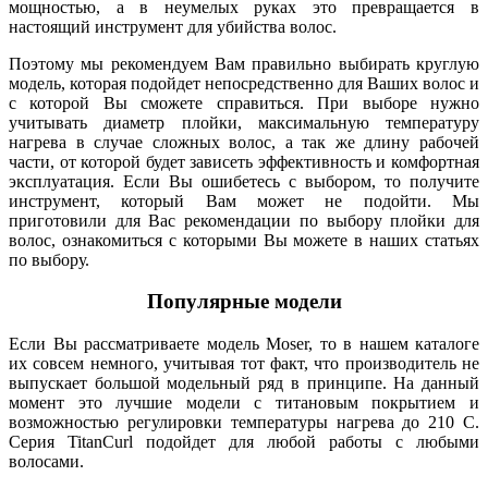
мощностью, а в неумелых руках это превращается в
настоящий инструмент для убийства волос.
Поэтому мы рекомендуем Вам правильно выбирать круглую
модель, которая подойдет непосредственно для Ваших волос и
с которой Вы сможете справиться. При выборе нужно
учитывать диаметр плойки, максимальную температуру
нагрева в случае сложных волос, а так же длину рабочей
части, от которой будет зависеть эффективность и комфортная
эксплуатация. Если Вы ошибетесь с выбором, то получите
инструмент, который Вам может не подойти. Мы
приготовили для Вас рекомендации по выбору плойки для
волос, ознакомиться с которыми Вы можете в наших статьях
по выбору.
Популярные модели
Если Вы рассматриваете модель Moser, то в нашем каталоге
их совсем немного, учитывая тот факт, что производитель не
выпускает большой модельный ряд в принципе. На данный
момент это лучшие модели с титановым покрытием и
возможностью регулировки температуры нагрева до 210 C.
Серия TitanCurl подойдет для любой работы с любыми
волосами.