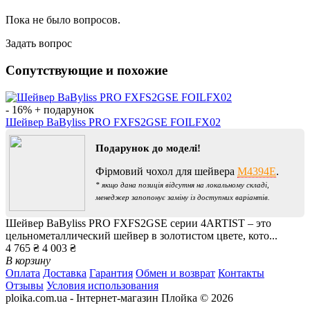
Пока не было вопросов.
Задать вопрос
Сопутствующие и похожие
- 16%
+ подарунок
Шейвер BaByliss PRO FXFS2GSE FOILFX02
Подарунок до моделі!
Фірмовий чохол для шейвера
M4394E
.
* якщо дана позиція відсутня на локальному складі,
менеджер запопонує заміну із доступних варіантів.
Шейвер BaByliss PRO FXFS2GSE серии 4ARTIST – это
цельнометаллический шейвер в золотистом цвете, кото...
4 765 ₴
4 003 ₴
В корзину
Оплата
Доставка
Гарантия
Обмен и возврат
Контакты
Отзывы
Условия использования
ploika.com.ua - Інтернет-магазин Плойка © 2026