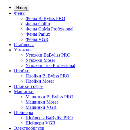
Назад
Фены
Фены BaByliss PRO
Фены Coifin
Фены GaMa Professional
Фены Parlux
Фены VGR
Стайлеры
Утюжки
Утюжки BaByliss PRO
Утюжки Moser
Утюжки Tico Professional
Плойки
Плойки BaByliss PRO
Плойки Moser
Плойки-гофре
Машинки
Машинки BaByliss PRO
Машинки Moser
Машинки VGR
Шейверы
Шейверы BaByliss PRO
Шейвери VGR
Электробигуди