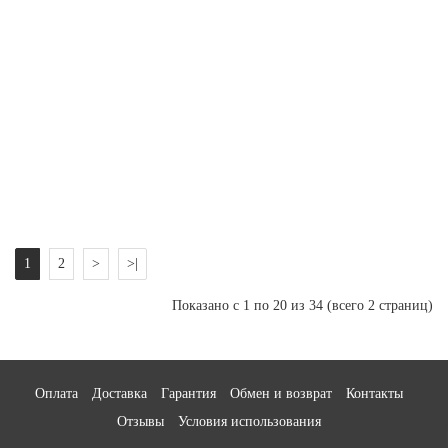
PRO
BAB2675T
1 543 ₴
В корзину
1 836 ₴
Фен
- 16%
Хит
BaByliss
+ подарунок
PRO
Caruso
BAB6520R
1 848 ₴
В корзину
2 199 ₴
1
2
>
>|
Показано с 1 по 20 из 34 (всего 2 страниц)
Оплата
Доставка
Гарантия
Обмен и возврат
Контакты
Отзывы
Условия использования