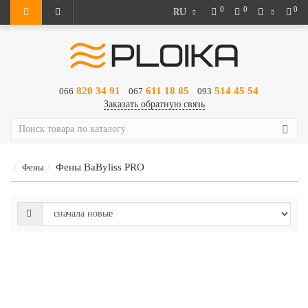
0
0
0
RU
820 34 91
611 18 85
514 45 54
066
067
093
Заказать обратную связь
Фены BaByliss PRO
Фены
Фен
- 16%
BaByliss
+ подарунок
PRO
Lupia